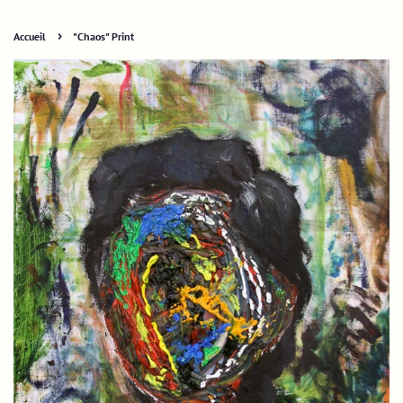
›
Accueil
"Chaos" Print