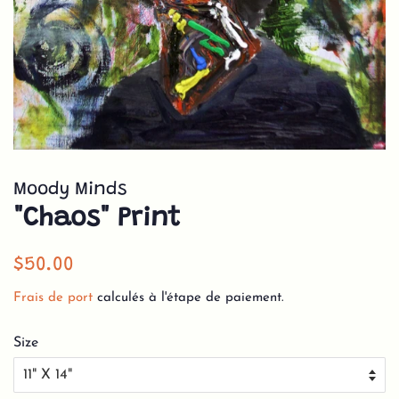
Moody Minds
"Chaos" Print
Prix
Prix
$50.00
régulier
réduit
Frais de port
calculés à l'étape de paiement.
Size